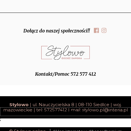
Dołącz do naszej społeczności!!
Kontakt/Pomoc 572 577 412
Stylowo
| ul. Nauczycielska 8 | 08-110 Siedlce | woj.
mazowieckie | tel: 572577412 | mail:
stylowo.pl@interia.pl
pokaż pełną wersję strony
;