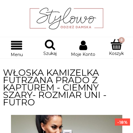
Szukaj
Koszyk
Moje Konto
Menu
WŁOSKA KAMIZELKA
FUTRZANA PRADO Z
KAPTUREM - CIEMNY
SZARY- ROZMIAR UNI -
FUTRO
-18%