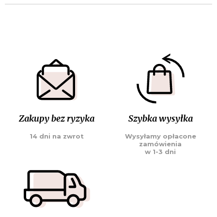
Zakupy bez ryzyka
Szybka wysyłka
14 dni na zwrot
Wysyłamy opłacone
zamówienia
w 1-3 dni