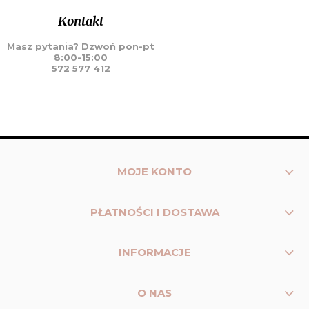
Kontakt
Masz pytania? Dzwoń pon-pt
8:00-15:00
572 577 412
MOJE KONTO
PŁATNOŚCI I DOSTAWA
INFORMACJE
O NAS