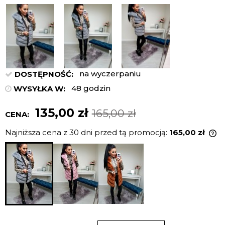
na wyczerpaniu
DOSTĘPNOŚĆ:
48 godzin
WYSYŁKA W:
135,00 zł
165,00 zł
CENA:
Najniższa cena z 30 dni przed tą promocją:
165,00 zł
J
n
c
p