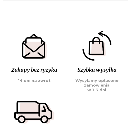
Zakupy bez ryzyka
Szybka wysyłka
14 dni na zwrot
Wysyłamy opłacone
zamówienia
w 1-3 dni