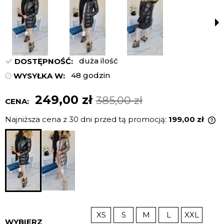
duża ilość
DOSTĘPNOŚĆ:
48 godzin
WYSYŁKA W:
249,00 zł
385,00 zł
CENA:
Najniższa cena z 30 dni przed tą promocją:
199,00 zł
J
n
c
p
XS
S
M
L
XXL
WYBIERZ