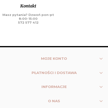
Kontakt
Masz pytania? Dzwoń pon-pt
8:00-15:00
572 577 412
MOJE KONTO
PŁATNOŚCI I DOSTAWA
INFORMACJE
O NAS