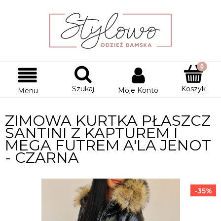
Szukaj
Koszyk
Moje Konto
Menu
ZIMOWA KURTKA PŁASZCZ
SANTINI Z KAPTUREM I
MEGA FUTREM A'LA JENOT
- CZARNA
-35%