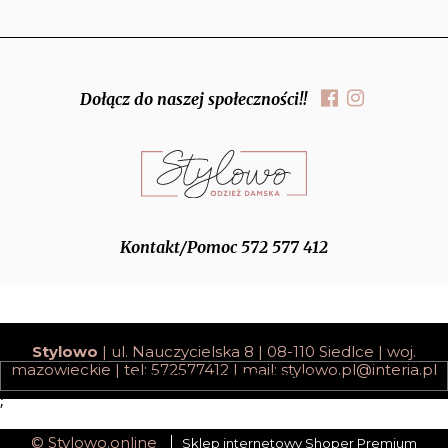
Dołącz do naszej społeczności!!
Kontakt/Pomoc 572 577 412
Stylowo
| ul. Nauczycielska 8 | 08-110 Siedlce | woj.
mazowieckie | tel: 572577412 | mail:
stylowo.pl@interia.pl
pokaż pełną wersję strony
;
© Stylowo.online
Sklep internetowy Shoper Premium