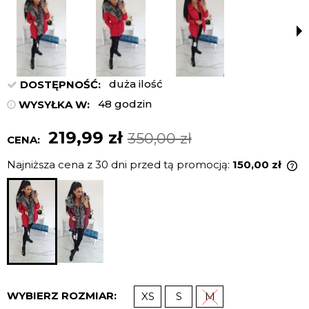
duża ilość
DOSTĘPNOŚĆ:
48 godzin
WYSYŁKA W:
219,99 zł
350,00 zł
CENA:
Najniższa cena z 30 dni przed tą promocją:
150,00 zł
J
n
c
p
WYBIERZ ROZMIAR:
XS
S
M