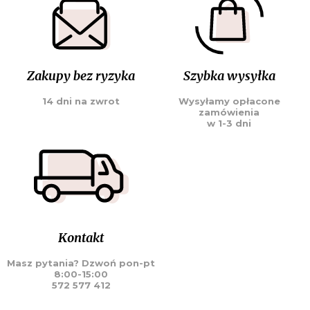
Zakupy bez ryzyka
Szybka wysyłka
14 dni na zwrot
Wysyłamy opłacone
zamówienia
w 1-3 dni
Kontakt
Masz pytania? Dzwoń pon-pt
8:00-15:00
572 577 412