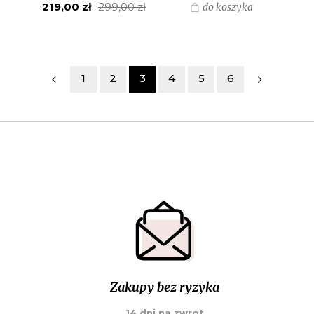
219,00 zł
299,00 zł
do koszyka
1
2
3
4
5
6
Zakupy bez ryzyka
14 dni na zwrot