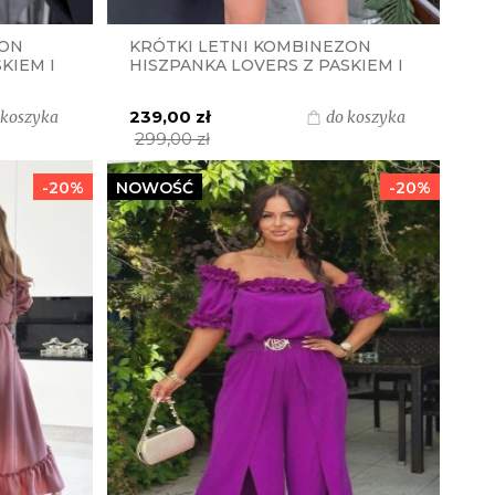
ZON
KRÓTKI LETNI KOMBINEZON
KIEM I
HISZPANKA LOVERS Z PASKIEM I
-
ZŁOTĄ KLAMRĄ S.MORISS -
MOKKA PRINT
239,00 zł
 koszyka
do koszyka
299,00 zł
-20%
NOWOŚĆ
-20%