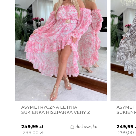
ASYMETRYCZNA LETNIA
ASYMET
SUKIENKA HISZPANKA VERY Z
SUKIENK
PASKIEM I ZŁOTĄ KLAMRĄ
PASKIEM
S.MORISS - RÓŻOWY PRINT
S.MORIS
249,99 zł
249,99 
do koszyka
299,00 zł
299,00 