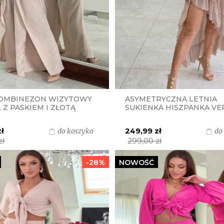
KOMBINEZON WIZYTOWY
ASYMETRYCZNA LETNIA
Z PASKIEM I ZŁOTĄ
SUKIENKA HISZPANKA VE
 S.MORISS - BEŻOWY
PASKIEM I ZŁOTĄ KLAMR
MOKKA
S.MORISS - JASNA MOKKA
zł
249,99 zł
do koszyka
do
zł
299,00 zł
-28%
NOWOŚĆ