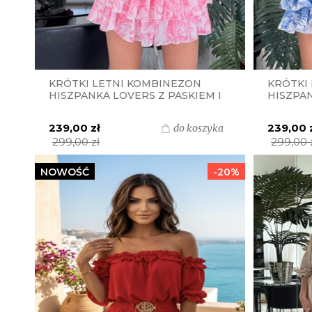
KRÓTKI LETNI KOMBINEZON
KRÓTKI
HISZPANKA LOVERS Z PASKIEM I
HISZPAN
ZŁOTĄ KLAMRĄ S.MORISS -
ZŁOTĄ K
RÓŻOWY PRINT
NIEBIES
239,00 zł
239,00 
do koszyka
299,00 zł
299,00 
NOWOŚĆ
-20%