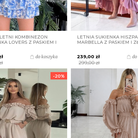
 LETNI KOMBINEZON
LETNIA SUKIENKA HISZP
KA LOVERS Z PASKIEM I
MARBELLA Z PASKIEM I Z
LAMRĄ S.MORISS -
KLAMRĄ S.MORISS - PU
KI PRINT
RÓŻ
zł
239,00 zł
do koszyka
do
zł
299,00 zł
-20%