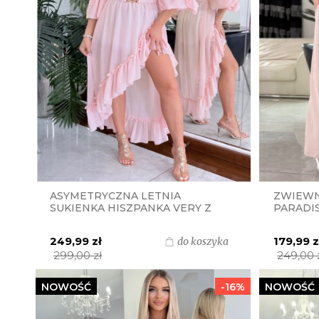
ASYMETRYCZNA LETNIA
ZWIEWN
SUKIENKA HISZPANKA VERY Z
PARADIS
PASKIEM I ZŁOTĄ KLAMRĄ
PRODUK
S.MORISS - PUDROWY RÓŻ
249,99 zł
179,99 z
do koszyka
299,00 zł
249,00 
NOWOŚĆ
-16%
NOWOŚĆ