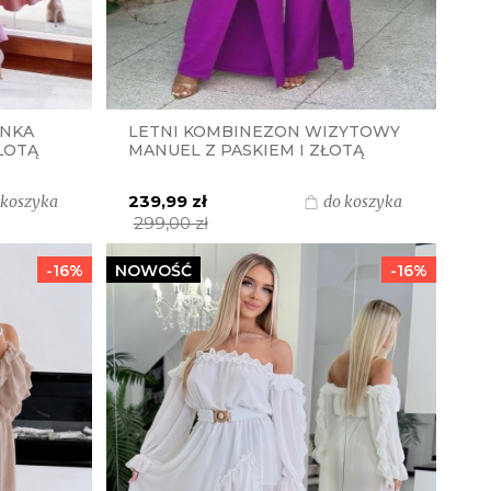
ANKA
LETNI KOMBINEZON WIZYTOWY
ŁOTĄ
MANUEL Z PASKIEM I ZŁOTĄ
DROWY
KLAMRĄ S.MORISS - BISKUPI
PURPUROWY
239,99 zł
 koszyka
do koszyka
299,00 zł
-16%
NOWOŚĆ
-16%