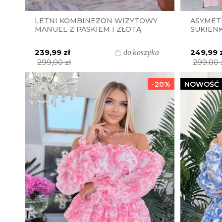
LETNI KOMBINEZON WIZYTOWY
ASYMET
MANUEL Z PASKIEM I ZŁOTĄ
SUKIENK
KLAMRĄ S.MORISS -
PASKIEM
CZEKOLADOWY
S.MORI
239,99 zł
249,99 
do koszyka
KROPKI
299,00 zł
299,00 
-20%
NOWOŚĆ