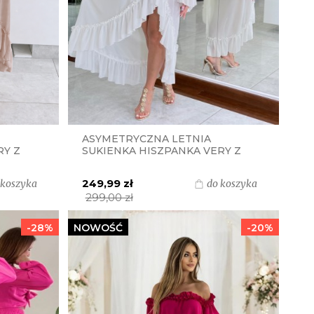
ASYMETRYCZNA LETNIA
RY Z
SUKIENKA HISZPANKA VERY Z
Ą
PASKIEM I ZŁOTĄ KLAMRĄ
S.MORISS - BIAŁA ŚMIETANKA
249,99 zł
 koszyka
do koszyka
299,00 zł
-28%
NOWOŚĆ
-20%