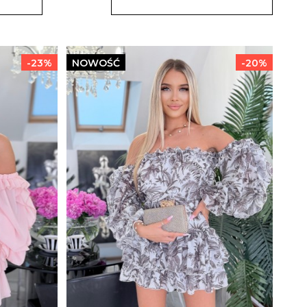
-23%
NOWOŚĆ
-20%