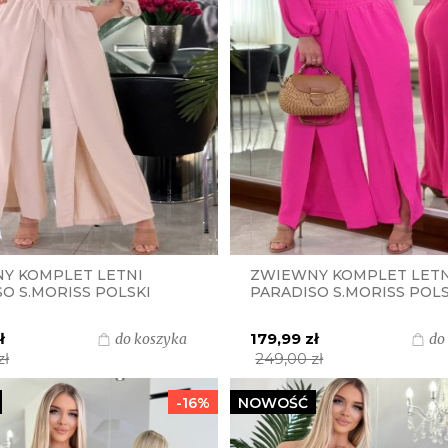
Y KOMPLET LETNI
ZWIEWNY KOMPLET LETN
O S.MORISS POLSKI
PARADISO S.MORISS POLS
T - BEŻOWY
PRODUKT - FUKSJA
ł
179,99 zł
do koszyka
do
zł
249,00 zł
-16%
NOWOŚĆ