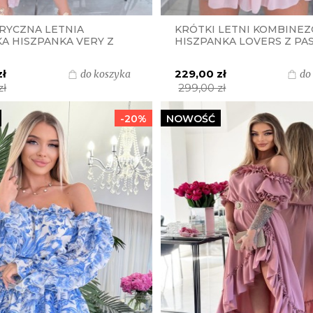
RYCZNA LETNIA
KRÓTKI LETNI KOMBINE
A HISZPANKA VERY Z
HISZPANKA LOVERS Z PAS
 I ZŁOTĄ KLAMRĄ
ZŁOTĄ KLAMRĄ S.MORISS 
SS - PUDROWY RÓŻ W
PUDROWY RÓŻ
zł
229,00 zł
do koszyka
do
zł
299,00 zł
-20%
NOWOŚĆ