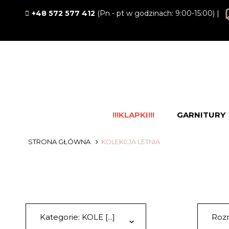
+48 572 577 412
(Pn - pt w godzinach: 9:00-15:00) |
!!!KLAPKI!!!
GARNITURY
STRONA GŁÓWNA
KOLEKCJA LETNIA
Kategorie: KOLE [...]
Rozm