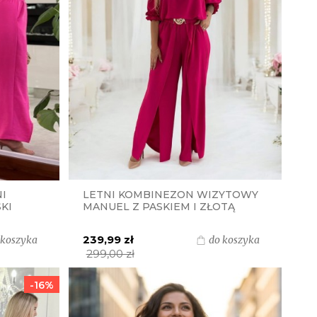
I
LETNI KOMBINEZON WIZYTOWY
KI
MANUEL Z PASKIEM I ZŁOTĄ
KLAMRĄ S.MORISS - FUKSJA
239,99 zł
 koszyka
do koszyka
299,00 zł
-16%