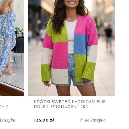
KRÓTKI SWETER KARDIGAN ELIS
RY Z
POLSKI PRODUCENT J&K
Ą
PREMIUM - NEONOWY
INT
135,00 zł
 koszyka
do koszyka