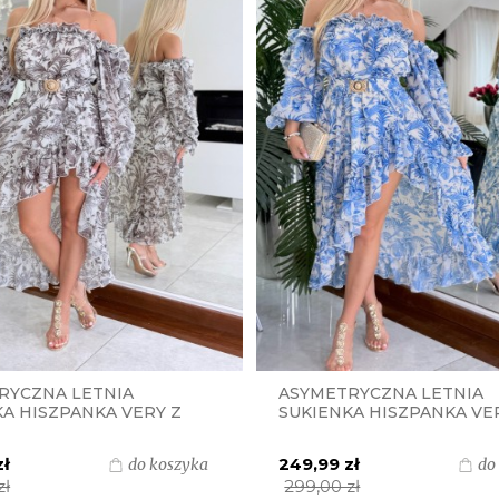
RYCZNA LETNIA
ASYMETRYCZNA LETNIA
A HISZPANKA VERY Z
SUKIENKA HISZPANKA VE
 I ZŁOTĄ KLAMRĄ
PASKIEM I ZŁOTĄ KLAMR
S - MOKKA PRINT
S.MORISS - NIEBIESKI PR
zł
249,99 zł
do koszyka
do
zł
299,00 zł