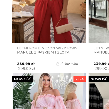
LETNI KOMBINEZON WIZYTOWY
LETNI 
MANUEL Z PASKIEM I ZŁOTĄ
MANUEL 
KLAMRĄ S.MORISS - CZERWONY
KLAMRĄ
JASNA 
239,99 zł
239,99 
do koszyka
299,00 zł
299,00 
NOWOŚĆ
-16%
NOWOŚĆ