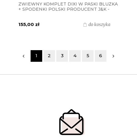
ZWIEWNY KOMPLET DIXI W PASKI BLUZKA
+ SPODENKI POLSKI PRODUCENT J&K -
NIEBIESKI+ECRU
155,00 zł
do koszyka
1
2
3
4
5
6