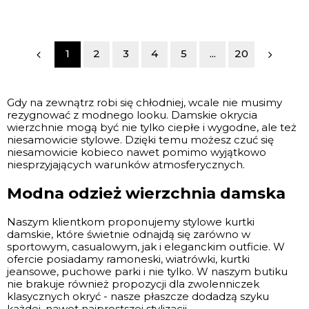
1
2
3
4
5
...
20
Gdy na zewnątrz robi się chłodniej, wcale nie musimy
rezygnować z modnego looku. Damskie okrycia
wierzchnie mogą być nie tylko ciepłe i wygodne, ale też
niesamowicie stylowe. Dzięki temu możesz czuć się
niesamowicie kobieco nawet pomimo wyjątkowo
niesprzyjających warunków atmosferycznych.
Modna odzież wierzchnia damska
Naszym klientkom proponujemy stylowe kurtki
damskie, które świetnie odnajdą się zarówno w
sportowym, casualowym, jak i eleganckim outficie. W
ofercie posiadamy ramoneski, wiatrówki, kurtki
jeansowe, puchowe parki i nie tylko. W naszym
butiku
nie brakuje również propozycji dla zwolenniczek
klasycznych okryć - nasze płaszcze dodadzą szyku
każdej, nawet najprostszej stylizacji