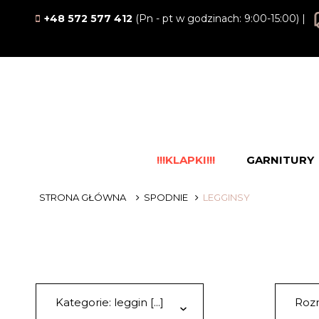
+48 572 577 412
(Pn - pt w godzinach: 9:00-15:00) |
!!!KLAPKI!!!
GARNITURY
STRONA GŁÓWNA
SPODNIE
LEGGINSY
Kategorie: leggin [...]
Rozm