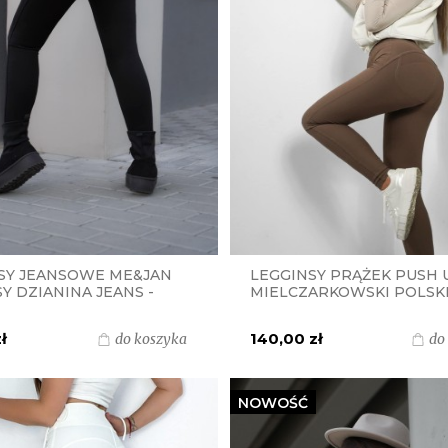
SY JEANSOWE ME&JAN
LEGGINSY PRĄŻEK PUSH 
Y DZIANINA JEANS -
MIELCZARKOWSKI POLSK
 JEANS
PRODUKT - CAPPUCCINO
ł
140,00 zł
do koszyka
do
NOWOŚĆ