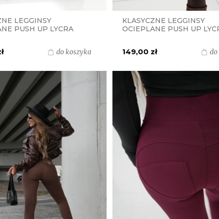
ZNE LEGGINSY
KLASYCZNE LEGGINSY
ANE PUSH UP LYCRA
OCIEPLANE PUSH UP LYC
ARKOWSKI POLSKI
MIELCZARKOWSKI POLSK
T - CZARNE
PRODUKT - CZEKOLADA
zł
149,00 zł
do koszyka
do