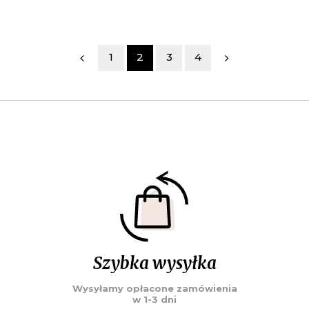
1
2
3
4
Szybka wysyłka
Wysyłamy opłacone zamówienia
w 1-3 dni