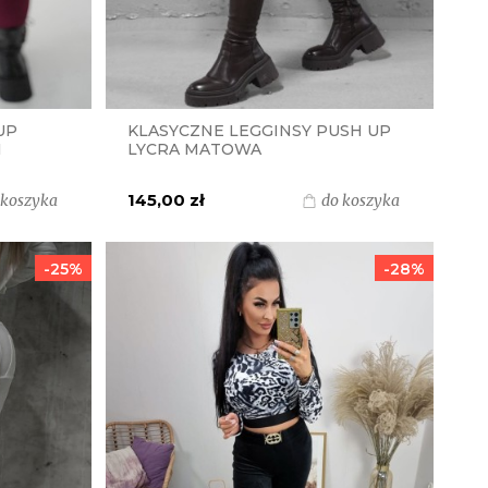
UP
KLASYCZNE LEGGINSY PUSH UP
I
LYCRA MATOWA
MIELCZARKOWSKI POLSKI
PRODUKT - CZEKOLADA
145,00 zł
 koszyka
do koszyka
-25%
-28%