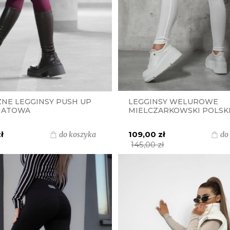
ZNE LEGGINSY PUSH UP
LEGGINSY WELUROWE
MATOWA
MIELCZARKOWSKI POLSK
ARKOWSKI POLSKI
PRODUKT - BIAŁE
T - BORDO
ł
109,00 zł
do koszyka
do
145,00 zł