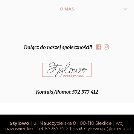
O NAS
Dołącz do naszej społeczności!!
Kontakt/Pomoc 572 577 412
Stylowo
| ul. Nauczycielska 8 | 08-110 Siedlce | woj.
mazowieckie | tel: 572577412 | mail:
stylowo.pl@interia.pl
pokaż pełną wersję strony