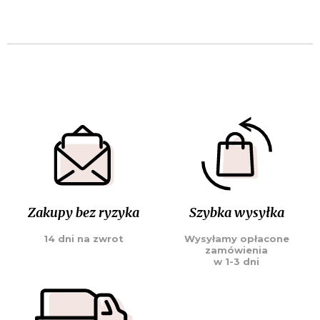
Zakupy bez ryzyka
Szybka wysyłka
14 dni na zwrot
Wysyłamy opłacone
zamówienia
w 1-3 dni