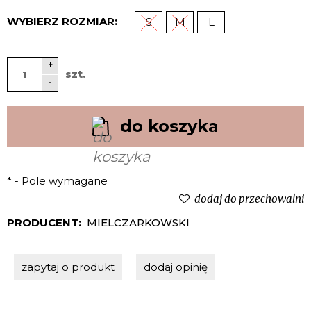
WYBIERZ ROZMIAR:
S
M
L
+
szt.
-
do koszyka
*
- Pole wymagane
dodaj do przechowalni
PRODUCENT:
MIELCZARKOWSKI
zapytaj o produkt
dodaj opinię