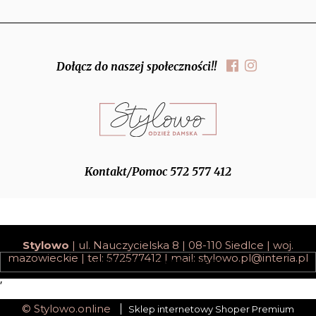
Dołącz do naszej społeczności!!
Kontakt/Pomoc 572 577 412
Stylowo
| ul. Nauczycielska 8 | 08-110 Siedlce | woj.
mazowieckie | tel: 572577412 | mail:
stylowo.pl@interia.pl
pokaż pełną wersję strony
;
© Stylowo.online
Sklep internetowy Shoper Premium