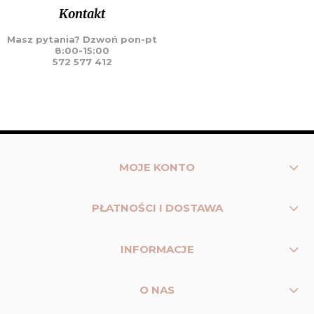
Kontakt
Masz pytania? Dzwoń pon-pt
8:00-15:00
572 577 412
MOJE KONTO
PŁATNOŚCI I DOSTAWA
INFORMACJE
O NAS