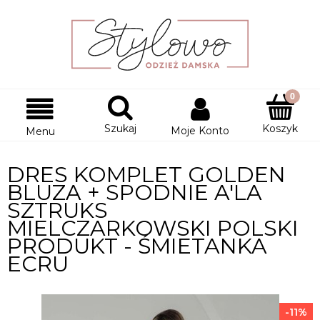
Szukaj
Koszyk
Moje Konto
Menu
DRES KOMPLET GOLDEN
BLUZA + SPODNIE A'LA
SZTRUKS
MIELCZARKOWSKI POLSKI
PRODUKT - ŚMIETANKA
ECRU
-11%