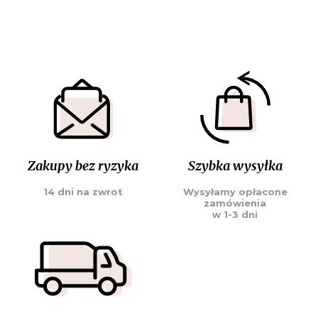
Zakupy bez ryzyka
Szybka wysyłka
14 dni na zwrot
Wysyłamy opłacone
zamówienia
w 1-3 dni