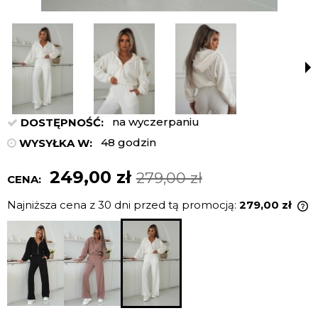
na wyczerpaniu
DOSTĘPNOŚĆ:
48 godzin
WYSYŁKA W:
249,00 zł
279,00 zł
CENA:
Najniższa cena z 30 dni przed tą promocją:
279,00 zł
J
n
c
p