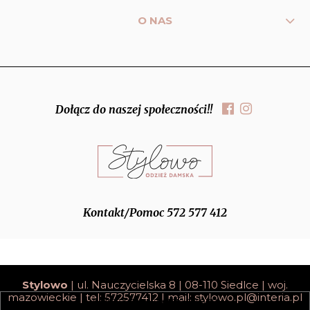
O NAS
Dołącz do naszej społeczności!!
Kontakt/Pomoc 572 577 412
Stylowo
| ul. Nauczycielska 8 | 08-110 Siedlce | woj.
mazowieckie | tel: 572577412 | mail:
stylowo.pl@interia.pl
pokaż pełną wersję strony