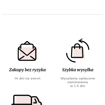
Zakupy bez ryzyka
Szybka wysyłka
14 dni na zwrot
Wysyłamy opłacone
zamówienia
w 1-3 dni