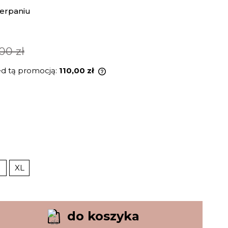
erpaniu
00 zł
ed tą promocją:
110,00 zł
odukt jest sprzedawany krócej
, wyświetlana jest najniższa
momentu, kiedy produkt
ię w sprzedaży.
XL
do koszyka