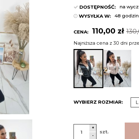
na wycz
DOSTĘPNOŚĆ:
48 godzin
WYSYŁKA W:
110,00 zł
130,
CENA:
Najniższa cena z 30 dni prz
Jeżeli pr
niż 30 dni
cena od 
pojawił s
WYBIERZ ROZMIAR:
L
+
szt.
-