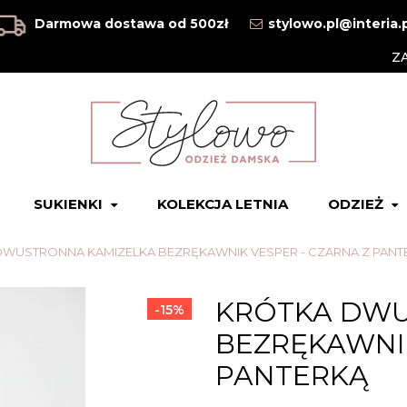
Darmowa dostawa od 500zł
stylowo.pl@interia.
Z
SUKIENKI
KOLEKCJA LETNIA
ODZIEŻ
WUSTRONNA KAMIZELKA BEZRĘKAWNIK VESPER - CZARNA Z PANT
KRÓTKA DWU
-15%
BEZRĘKAWNIK
PANTERKĄ