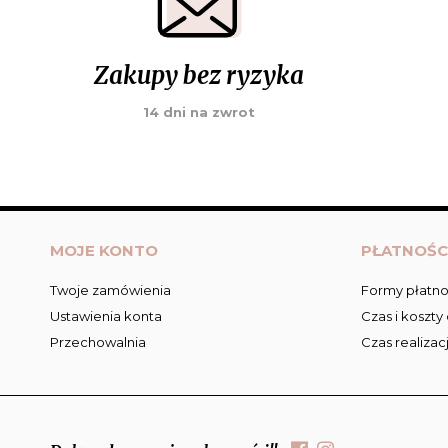
Zakupy bez ryzyka
14 dni na zwrot
MOJE KONTO
PŁATNOŚC
Twoje zamówienia
Formy płatno
Ustawienia konta
Czas i koszty
Przechowalnia
Czas realizac