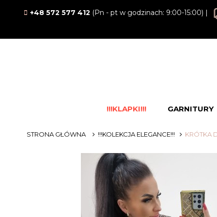
+48 572 577 412
(Pn - pt w godzinach: 9:00-15:00) |
!!!KLAPKI!!!
GARNITURY
STRONA GŁÓWNA
!!!KOLEKCJA ELEGANCE!!!
KRÓTKA D