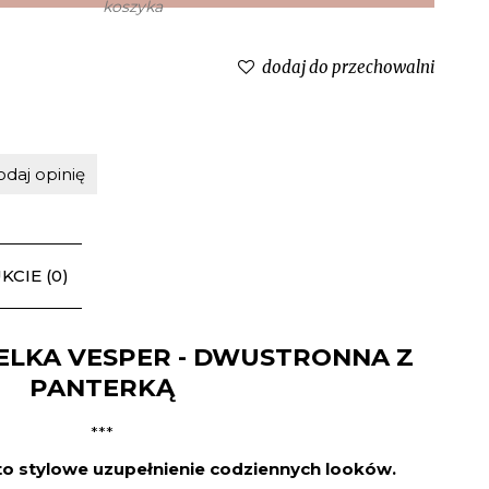
dodaj do przechowalni
odaj opinię
CIE (0)
ELKA VESPER - DWUSTRONNA Z
PANTERKĄ
***
to stylowe uzupełnienie codziennych looków.