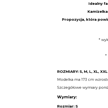
Idealny f
Kamizelka 
Propozycja, która powi
* wy
*
ROZMIARY: S, M, L, XL, XXL
Modelka ma 173 cm wzrostu 
Szczegółowe wymiary poniż
Wymiary:
Rozmiar: S