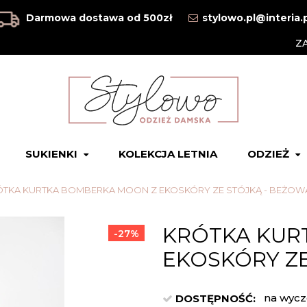
Darmowa dostawa od 500zł
stylowo.pl@interia.
Z
SUKIENKI
KOLEKCJA LETNIA
ODZIEŻ
TKA KURTKA BOMBERKA MOON Z EKOSKÓRY ZE STÓJKĄ - BEŻOW
KRÓTKA KUR
-27%
EKOSKÓRY ZE
na wycz
DOSTĘPNOŚĆ: