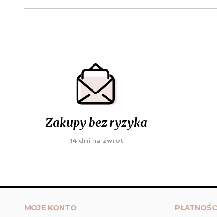
Zakupy bez ryzyka
14 dni na zwrot
MOJE KONTO
PŁATNOŚC