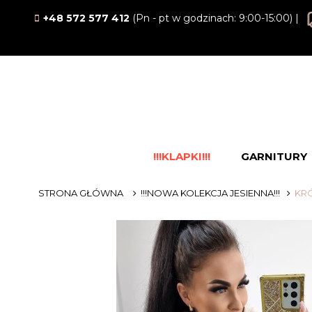
+48 572 577 412
(Pn - pt w godzinach: 9:00-15:00) |
!!!KLAPKI!!!
GARNITURY
STRONA GŁÓWNA
!!!NOWA KOLEKCJA JESIENNA!!!
KRÓ