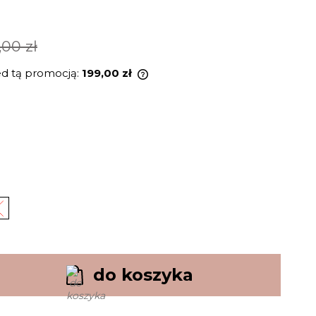
,00 zł
ed tą promocją:
199,00 zł
rodukt jest sprzedawany krócej
i, wyświetlana jest najniższa
momentu, kiedy produkt
ię w sprzedaży.
do koszyka