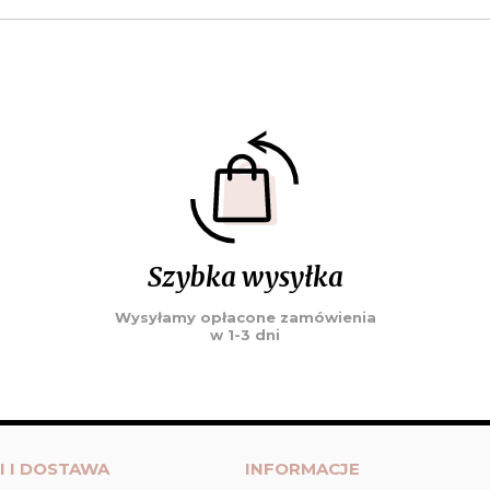
Szybka wysyłka
Wysyłamy opłacone zamówienia
w 1-3 dni
I I DOSTAWA
INFORMACJE