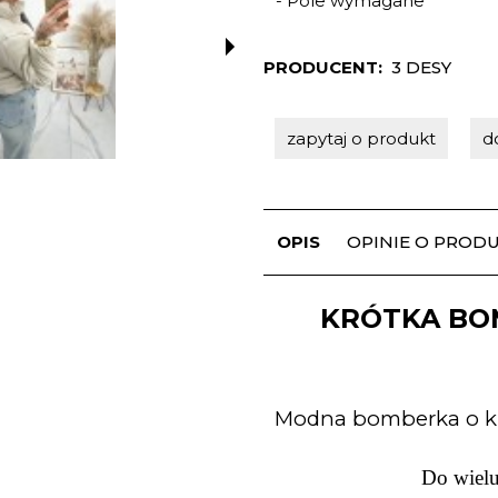
*
- Pole wymagane
PRODUCENT:
3 DESY
zapytaj o produkt
d
OPIS
OPINIE O PRODUK
KRÓTKA BO
Modna bomberka o kró
Do wielu 