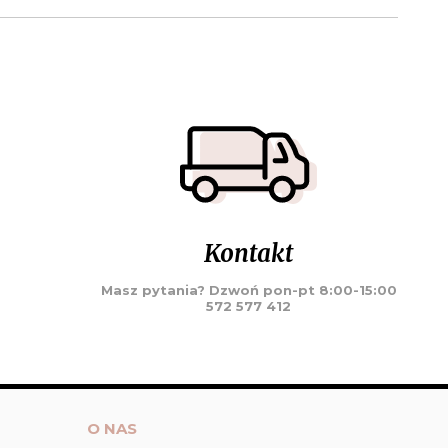
Kontakt
Masz pytania? Dzwoń pon-pt 8:00-15:00
572 577 412
O NAS