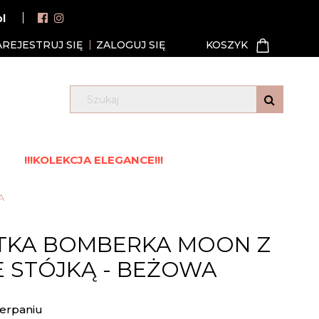
pl
AREJESTRUJ SIĘ
ZALOGUJ SIĘ
!!!KOLEKCJA ELEGANCE!!!
A
TKA BOMBERKA MOON Z
 STÓJKĄ - BEŻOWA
erpaniu