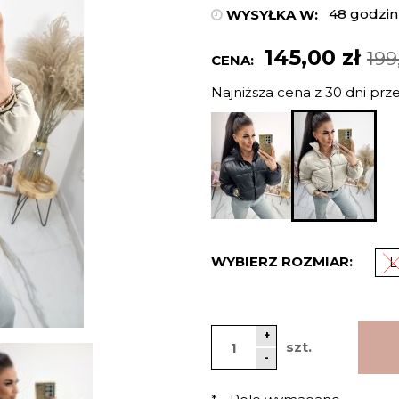
48 godzin
WYSYŁKA W:
145,00 zł
199
CENA:
Najniższa cena z 30 dni prz
Jeżeli p
niż 30 dn
cena od 
pojawił s
WYBIERZ ROZMIAR:
L
+
szt.
-