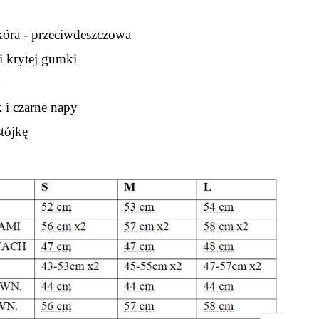
skóra - przeciwdeszczowa
i krytej gumki
h
 i czarne napy
tójkę