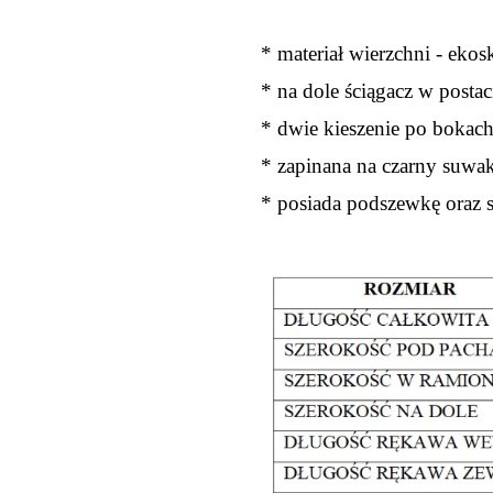
* materiał wierzchni - eko
* na dole ściągacz w postac
* dwie kieszenie po bokac
* zapinana na czarny suwak
* posiada podszewkę oraz s