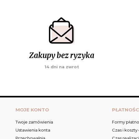
Zakupy bez ryzyka
14 dni na zwrot
MOJE KONTO
PŁATNOŚC
Twoje zamówienia
Formy płatno
Ustawienia konta
Czas i koszty
Przechowalnia
Czas realizac