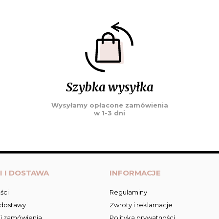
Szybka wysyłka
Wysyłamy opłacone zamówienia
w 1-3 dni
I I DOSTAWA
INFORMACJE
ści
Regulaminy
 dostawy
Zwroty i reklamacje
ji zamówienia
Polityka prywatności