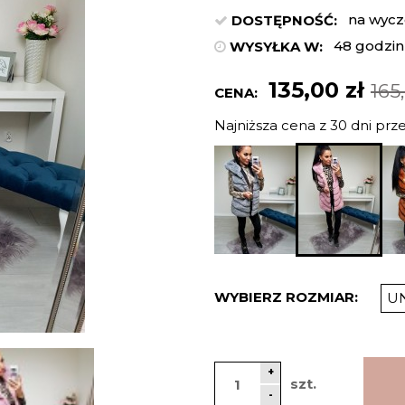
na wycz
DOSTĘPNOŚĆ:
48 godzin
WYSYŁKA W:
135,00 zł
165
CENA:
Najniższa cena z 30 dni prz
Jeżeli p
niż 30 dn
cena od 
pojawił s
WYBIERZ ROZMIAR:
U
+
szt.
-