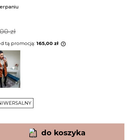
erpaniu
,00 zł
ed tą promocją:
165,00 zł
rodukt jest sprzedawany krócej
i, wyświetlana jest najniższa
momentu, kiedy produkt
ię w sprzedaży.
NIWERSALNY
do koszyka