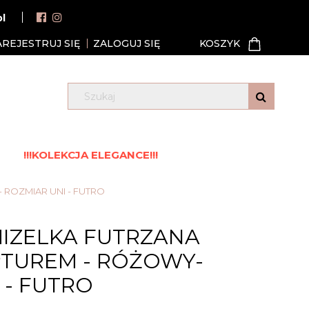
pl
AREJESTRUJ SIĘ
ZALOGUJ SIĘ
!!!KOLEKCJA ELEGANCE!!!
ROZMIAR UNI - FUTRO
IZELKA FUTRZANA
PTUREM - RÓŻOWY-
 - FUTRO