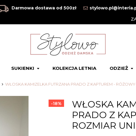
Darmowa dostawa od 500zł
stylowo.pl@interia.
Z
SUKIENKI
KOLEKCJA LETNIA
ODZIEŻ
WŁOSKA KAMIZELKA FUTRZANA PRADO Z KAPTUREM - RÓŻOWY- 
WŁOSKA KAM
-18%
PRADO Z KA
ROZMIAR UNI