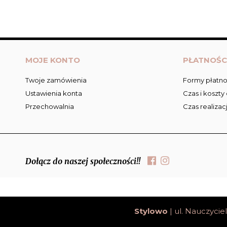
MOJE KONTO
PŁATNOŚC
Twoje zamówienia
Formy płatno
Ustawienia konta
Czas i koszty
Przechowalnia
Czas realizac
Dołącz do naszej społeczności!!
;
Stylowo
| ul. Nauczyciel