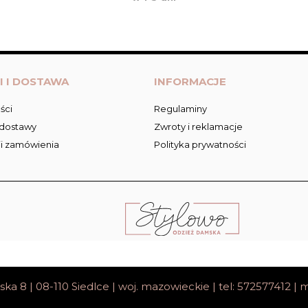
I I DOSTAWA
INFORMACJE
ści
Regulaminy
 dostawy
Zwroty i reklamacje
ji zamówienia
Polityka prywatności
ska 8 | 08-110 Siedlce | woj. mazowieckie | tel: 572577412 | m