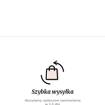
Szybka wysyłka
Wysyłamy opłacone zamówienia
w 1-3 dni