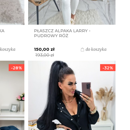
KA
PŁASZCZ ALPAKA LARRY -
PUDROWY RÓŻ
150,00 zł
 koszyka
do koszyka
193,00 zł
-28%
-32%