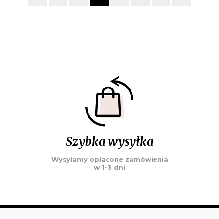
Szybka wysyłka
Wysyłamy opłacone zamówienia
w 1-3 dni