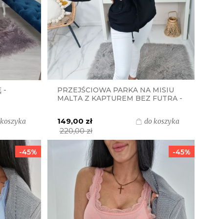
 -
PRZEJŚCIOWA PARKA NA MISIU
MALTA Z KAPTUREM BEZ FUTRA -
CZARNA
149,00 zł
 koszyka
do koszyka
220,00 zł
-45%
-45%