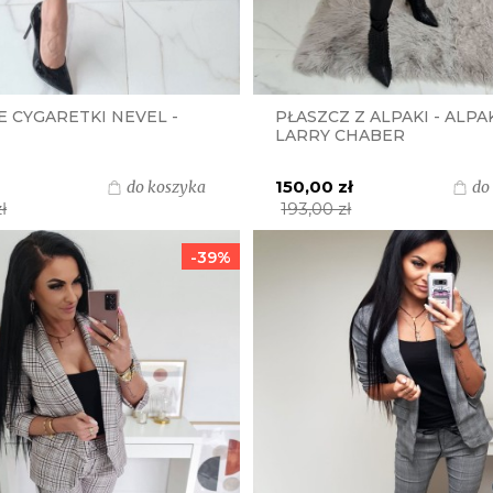
 CYGARETKI NEVEL -
PŁASZCZ Z ALPAKI - ALPA
LARRY CHABER
150,00 zł
do koszyka
do
ł
193,00 zł
-39%