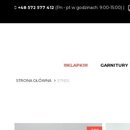
+48 572 577 412
(Pn - pt w godzinach: 9:00-15:00) |
!!!KLAPKI!!!
GARNITURY
STRONA GŁÓWNA
ETNEE