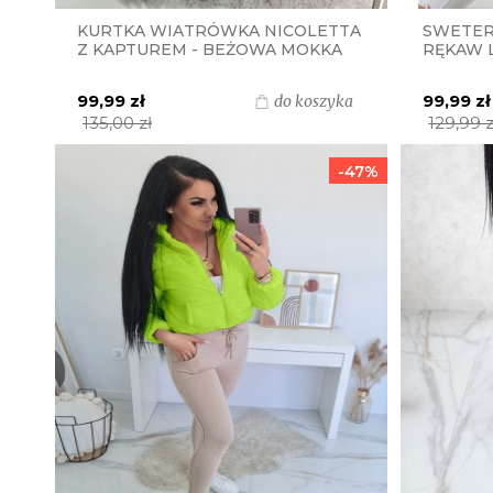
KURTKA WIATRÓWKA NICOLETTA
SWETER
Z KAPTUREM - BEŻOWA MOKKA
RĘKAW 
PRODUC
LIMONK
99,99 zł
99,99 zł
do koszyka
135,00 zł
129,99 z
-47%