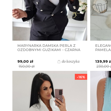
MARYNARKA DAMSKA PERLA Z
ELEGAN
OZDOBNYMI GUZIKAMI - CZARNA
PAMELA
KRATKA
99,00 zł
139,99 z
do koszyka
150,00 zł
230,00 
-16%