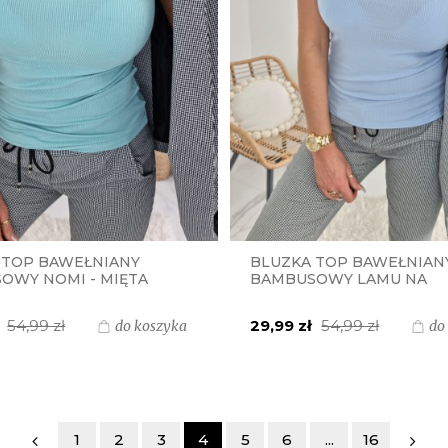
 TOP BAWEŁNIANY
BLUZKA TOP BAWEŁNIAN
OWY NOMI - MIĘTA
BAMBUSOWY LAMU NA
KORONKOWE RAMIĄCZKA 
BLUE
54,99 zł
29,99 zł
54,99 zł
do koszyka
do
1
2
3
4
5
6
...
16