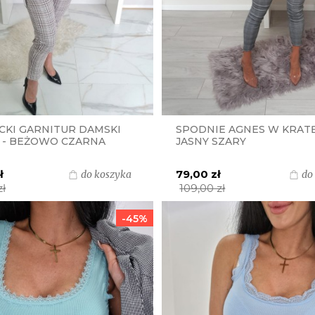
CKI GARNITUR DAMSKI
SPODNIE AGNES W KRATĘ
 - BEŻOWO CZARNA
JASNY SZARY
ł
79,00 zł
do koszyka
do
zł
109,00 zł
-45%