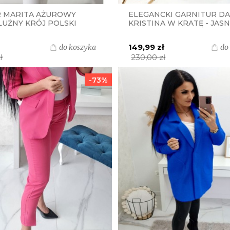
 MARITA AŻUROWY
ELEGANCKI GARNITUR D
LUŻNY KRÓJ POLSKI
KRISTINA W KRATĘ - JAS
ENT J&K PREMIUM -
A
149,99 zł
do koszyka
do
ł
230,00 zł
-73%