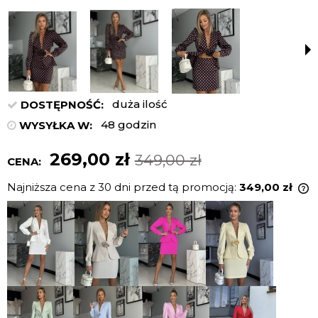
duża ilość
DOSTĘPNOŚĆ:
48 godzin
WYSYŁKA W:
269,00 zł
349,00 zł
CENA:
Najniższa cena z 30 dni przed tą promocją:
349,00 zł
J
n
c
p