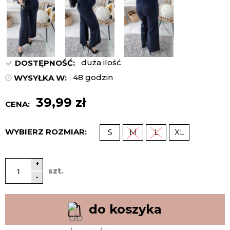
duża ilość
DOSTĘPNOŚĆ:
48 godzin
WYSYŁKA W:
39,99 zł
CENA:
WYBIERZ ROZMIAR:
S
M
L
XL
+
szt.
-
do koszyka