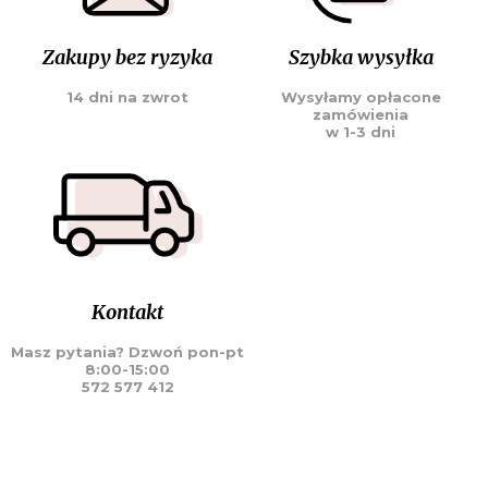
Zakupy bez ryzyka
Szybka wysyłka
14 dni na zwrot
Wysyłamy opłacone
zamówienia
w 1-3 dni
Kontakt
Masz pytania? Dzwoń pon-pt
8:00-15:00
572 577 412