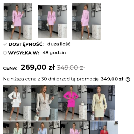
duża ilość
DOSTĘPNOŚĆ:
48 godzin
WYSYŁKA W:
269,00 zł
349,00 zł
CENA:
Najniższa cena z 30 dni przed tą promocją:
349,00 zł
J
n
c
p