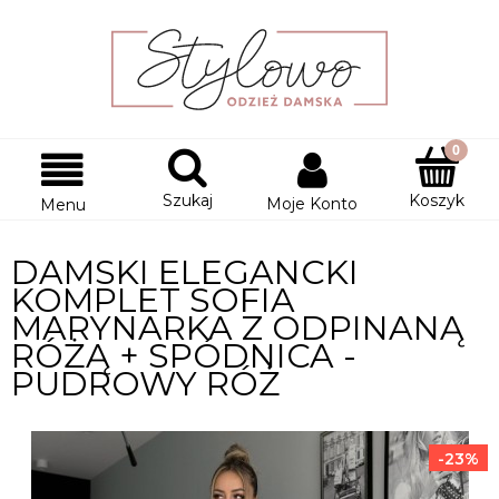
Szukaj
Koszyk
Moje Konto
Menu
DAMSKI ELEGANCKI
KOMPLET SOFIA
MARYNARKA Z ODPINANĄ
RÓŻĄ + SPÓDNICA -
PUDROWY RÓŻ
-23%