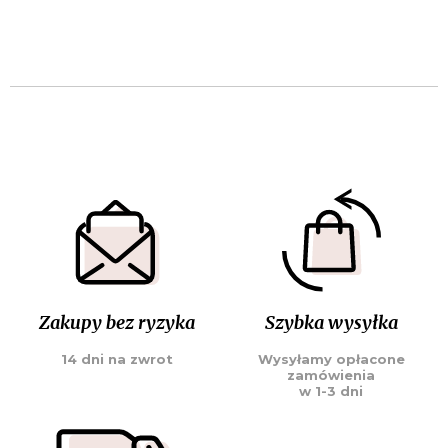
Zakupy bez ryzyka
Szybka wysyłka
14 dni na zwrot
Wysyłamy opłacone
zamówienia
w 1-3 dni