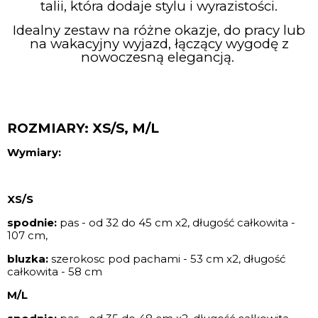
talii, która dodaje stylu i wyrazistości.
Idealny zestaw na różne okazje, do pracy lub
na wakacyjny wyjazd, łączący wygodę z
nowoczesną elegancją.
ROZMIARY: XS/S, M/L
Wymiary:
XS/S
spodnie:
p
as - od 32 do 45 cm x2,
długość całkowita -
107 cm,
bluzka:
szerokosc pod pachami - 53 cm x2, długość
całkowita - 58 cm
M/L