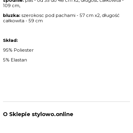
spodnie:
p
as - od 35 do 48 cm x2,
długość całkowita -
109 cm,
bluzka:
szerokosc pod pachami - 57 cm x2, długość
całkowita - 59 cm
Skład:
95% Poliester
5% Elastan
O Sklepie stylowo.online