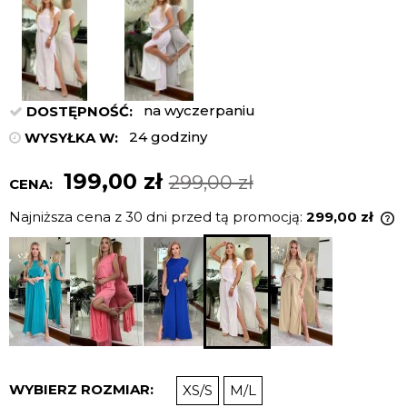
na wyczerpaniu
DOSTĘPNOŚĆ:
24 godziny
WYSYŁKA W:
199,00 zł
299,00 zł
CENA:
Najniższa cena z 30 dni przed tą promocją:
299,00 zł
J
n
c
p
WYBIERZ ROZMIAR:
XS/S
M/L