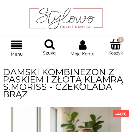
Szukaj
Koszyk
Moje Konto
Menu
DAMSKI KOMBINEZON Z
PASKIEM I ZŁOTĄ KLAMRĄ
S.MORISS - CZEKOLADA
BRĄZ
-40%