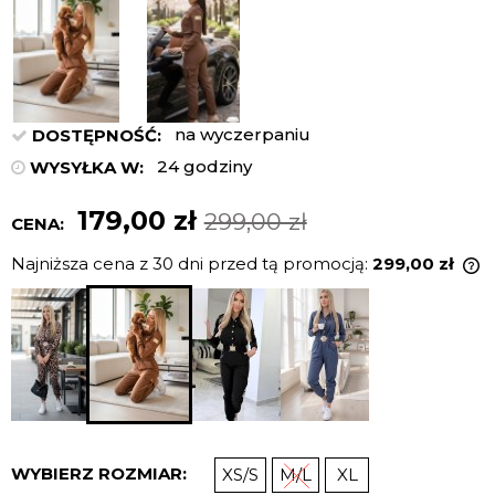
na wyczerpaniu
DOSTĘPNOŚĆ:
24 godziny
WYSYŁKA W:
179,00 zł
299,00 zł
CENA:
Najniższa cena z 30 dni przed tą promocją:
299,00 zł
J
n
c
p
WYBIERZ ROZMIAR:
XS/S
M/L
XL