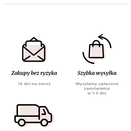
Zakupy bez ryzyka
Szybka wysyłka
14 dni na zwrot
Wysyłamy opłacone
zamówienia
w 1-3 dni