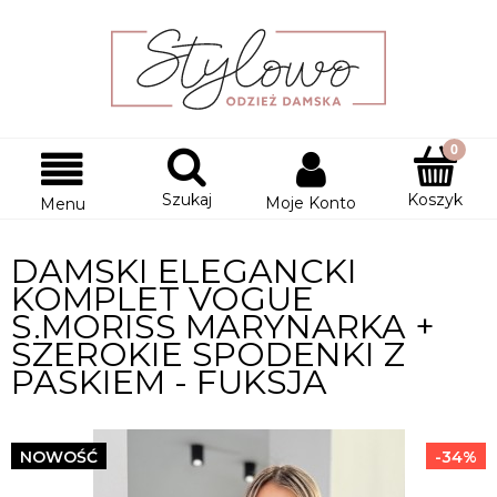
Szukaj
Koszyk
Moje Konto
Menu
DAMSKI ELEGANCKI
KOMPLET VOGUE
S.MORISS MARYNARKA +
SZEROKIE SPODENKI Z
PASKIEM - FUKSJA
NOWOŚĆ
-34%