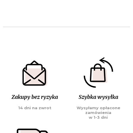
Zakupy bez ryzyka
Szybka wysyłka
14 dni na zwrot
Wysyłamy opłacone
zamówienia
w 1-3 dni