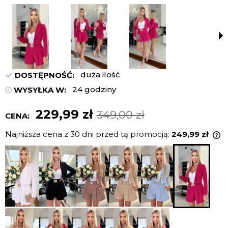
duża ilość
DOSTĘPNOŚĆ:
24 godziny
WYSYŁKA W:
229,99 zł
349,00 zł
CENA:
Najniższa cena z 30 dni przed tą promocją:
249,99 zł
J
n
c
p