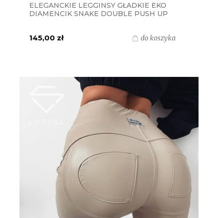
ELEGANCKIE LEGGINSY GŁADKIE EKO
DIAMENCIK SNAKE DOUBLE PUSH UP
ME&JAN CZARNE
145,00 zł
do koszyka