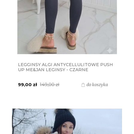
LEGGINSY ALGI ANTYCELLULITOWE PUSH
UP ME&JAN LEGINSY - CZARNE
99,00 zł
149,00 zł
do koszyka