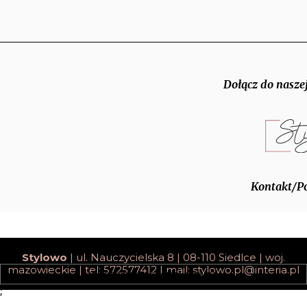
Dołącz do naszej
Kontakt/P
Stylowo
| ul. Nauczycielska 8 | 08-110 Siedlce | woj.
mazowieckie | tel: 572577412 | mail:
stylowo.pl@interia.pl
pokaż pełną wersję strony
;