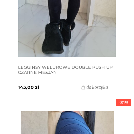
LEGGINSY WELUROWE DOUBLE PUSH UP
CZARNE ME&JAN
145,00 zł
do koszyka
-31%