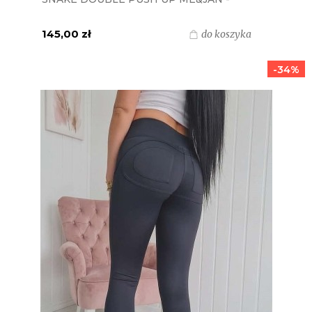
CZARNE
145,00 zł
do koszyka
-34%