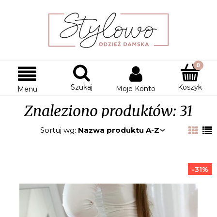
Szukaj
Koszyk
Moje Konto
Menu
Znaleziono produktów: 31
Sortuj wg:
Nazwa produktu A-Z
-31%