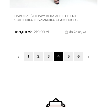
DWUCZĘŚCIOWY KOMPLET LETNI
SUKIENKA HISZPANKA FLAMENCO -
SPÓDNICA MAXI + TOP BY
MIELCZARKOWSKI POLSKI PRODUKT -
169,00 zł
219,99 zł
do koszyka
ZIELONA SZAŁWIA
1
2
3
4
5
6