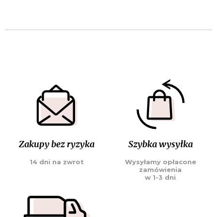
Zakupy bez ryzyka
Szybka wysyłka
14 dni na zwrot
Wysyłamy opłacone
zamówienia
w 1-3 dni