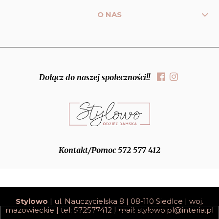
O NAS
Dołącz do naszej społeczności!!
Kontakt/Pomoc 572 577 412
Stylowo
| ul. Nauczycielska 8 | 08-110 Siedlce | woj.
mazowieckie | tel: 572577412 | mail:
stylowo.pl@interia.pl
pokaż pełną wersję strony