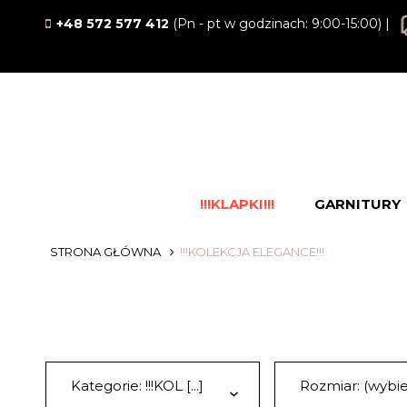
+48 572 577 412
(Pn - pt w godzinach: 9:00-15:00) |
!!!KLAPKI!!!
GARNITURY
STRONA GŁÓWNA
!!!KOLEKCJA ELEGANCE!!!
Kategorie: !!!KOL [...]
Rozmiar: (wybie