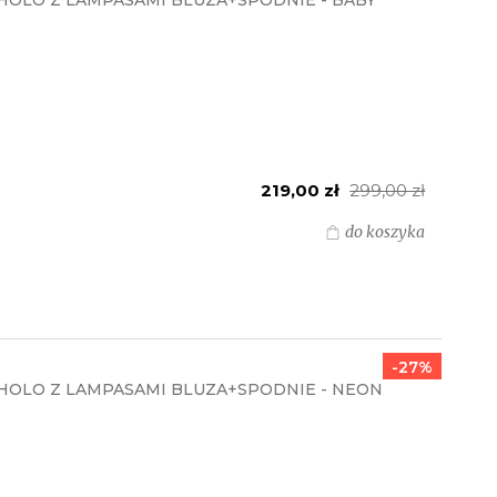
OLO Z LAMPASAMI BLUZA+SPODNIE - BABY
219,00 zł
299,00 zł
do koszyka
-27%
HOLO Z LAMPASAMI BLUZA+SPODNIE - NEON