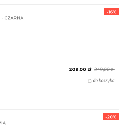
-16%
 - CZARNA
209,00 zł
249,00 zł
do koszyka
-20%
WIA