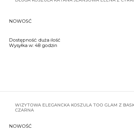
DŁUGA KOSZULA KATANA JEANSOWA ELENA Z CYRKON
NOWOSĆ
Dostępność:
duża ilość
Wysyłka w:
48 godzin
WIZYTOWA ELEGANCKA KOSZULA TOO GLAM Z BASK
CZARNA
NOWOŚĆ