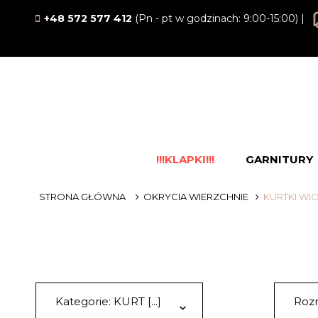
+48 572 577 412
(Pn - pt w godzinach: 9:00-15:00) |
!!!KLAPKI!!!
GARNITURY
STRONA GŁÓWNA
OKRYCIA WIERZCHNIE
KURTKI WI
Kategorie: KURT [...]
Rozm