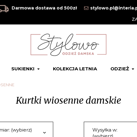
Darmowa dostawa od 500zł
stylowo.pl@interia.
Z
SUKIENKI
KOLEKCJA LETNIA
ODZIEŻ
OSENNE
Kurtki wiosenne damskie
iar: (wybierz)
Wysyłka w:
(wybierz)